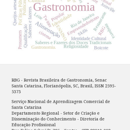
Pol´íticas Públicas
Queijos artesanais
Cultura
Gastronomia
Joinville
Saberes e fazeres
Popular
Restaurante
Rio de Janeiro
Leite
Identidade
Empreendedorismo
Twitter
Alimentação
moqueca
ENSINO
Qualificação
RBG
Skills
cinema
Prosumers
Identidade Cultural
Saberes e Fazeres dos Doces Tradicionais
Religiosidade
Gastronomia.
Boicote
RBG - Revista Brasileira de Gastronomia, Senac
Santa Catarina, Florianópolis, SC, Brasil, ISSN 2595-
5373
Serviço Nacional de Aprendizagem Comercial de
Santa Catarina
Departamento Regional - Setor de Criação e
Disseminação do Conhecimento - Diretoria de
Educação Profissional