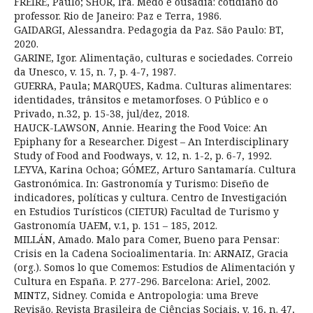
FREIRE, Paulo; SHOR, Ira. Medo e ousadia: cotidiano do
professor. Rio de Janeiro: Paz e Terra, 1986.
GAIDARGI, Alessandra. Pedagogia da Paz. São Paulo: BT,
2020.
GARINE, Igor. Alimentação, culturas e sociedades. Correio
da Unesco, v. 15, n. 7, p. 4-7, 1987.
GUERRA, Paula; MARQUES, Kadma. Culturas alimentares:
identidades, trânsitos e metamorfoses. O Público e o
Privado, n.32, p. 15-38, jul/dez, 2018.
HAUCK-LAWSON, Annie. Hearing the Food Voice: An
Epiphany for a Researcher. Digest – An Interdisciplinary
Study of Food and Foodways, v. 12, n. 1-2, p. 6-7, 1992.
LEYVA, Karina Ochoa; GÓMEZ, Arturo Santamaría. Cultura
Gastronómica. In: Gastronomía y Turismo: Diseño de
indicadores, políticas y cultura. Centro de Investigación
en Estudios Turísticos (CIETUR) Facultad de Turismo y
Gastronomía UAEM, v.1, p. 151 – 185, 2012.
MILLÁN, Amado. Malo para Comer, Bueno para Pensar:
Crisis en la Cadena Socioalimentaria. In: ARNAIZ, Gracia
(org.). Somos lo que Comemos: Estudios de Alimentación y
Cultura en España. P. 277-296. Barcelona: Ariel, 2002.
MINTZ, Sidney. Comida e Antropologia: uma Breve
Revisão. Revista Brasileira de Ciências Sociais, v. 16, n. 47,