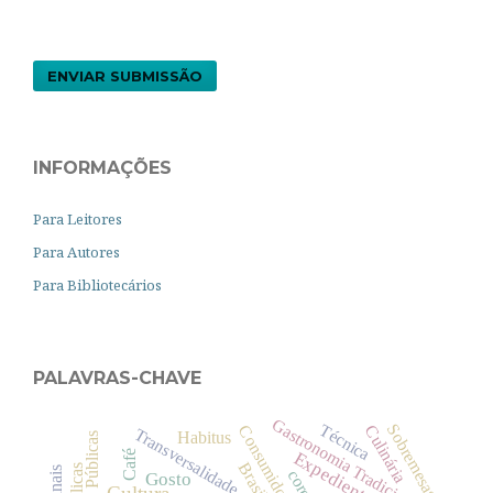
ENVIAR SUBMISSÃO
INFORMAÇÕES
Para Leitores
Para Autores
Para Bibliotecários
PALAVRAS-CHAVE
Gastronomia Tradicional
Técnica
Sobremesas
Culinária
Consumidor
Transversalidade
Habitus
Políticas Públicas
Café
Expediente
Brasil
cores
Gosto