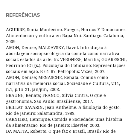
REFERÊNCIAS
AGUIRRE, Sonia Montecino. Fuegos, Hornos Y Donaciones:
Alimentación y cultura en Rapa Nui. Santiago: Catalonia,
2009
AMON, Denise; MALDAVSKY, David. Introdução à
abordagem sociopsicológica da comida como narrativa
social: estados da arte. In: VERONESE, Marília; GUARESCHI,
Pedrinho (Orgs.). Psicologia do Cotidiano: Representações
sociais em ação. P. 61-87. Petrópolis: Vozes, 2007.
AMON, Denise; MENASCHE, Renata. Comida como
narrativa da memória social. Sociedade e Cultura, v.11,
n.1, p.13-21, jan/jun, 2008.
BRAUNE, Renata; FRANCO, Sílvia Cintra. O que é
gastronomia. São Paulo: Brasiliense, 2017.
BRILLAT-SAVARIN, Jean Anthelme. A fisiologia do gosto.
Rio de Janeiro: Salamandra, 1989.
CARNEIRO, Henrique. Comida e Sociedade: uma história
da alimentação. Rio de Janeiro: Elsevier, 2003.
DA MATTA, Roberto. O que faz o Brasil, Brasil? Rio de